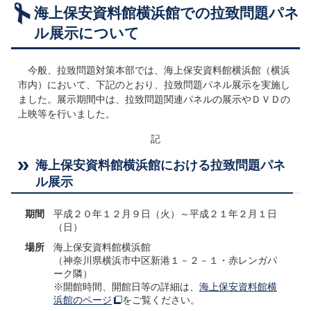
海上保安資料館横浜館での拉致問題パネ
広報・啓発資料
ル展示について
オールジャパンの取組
組織・関連法令等
今般、拉致問題対策本部では、海上保安資料館横浜館（横浜
市内）において、下記のとおり、拉致問題パネル展示を実施し
ました。展示期間中は、拉致問題関連パネルの展示やＤＶＤの
上映等を行いました。
記
海上保安資料館横浜館における拉致問題パネ
ル展示
期間
平成２０年１２月９日（火）～平成２１年２月１日
（日）
場所
海上保安資料館横浜館
（神奈川県横浜市中区新港１－２－１・赤レンガパ
ーク隣）
※開館時間、開館日等の詳細は、
海上保安資料館横
浜館のページ
をご覧ください。