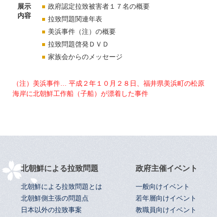
展示
政府認定拉致被害者１７名の概要
内容
拉致問題関連年表
美浜事件（注）の概要
拉致問題啓発ＤＶＤ
家族会からのメッセージ
（注）美浜事件… 平成２年１０月２８日、福井県美浜町の松原
海岸に北朝鮮工作船（子船）が漂着した事件
北朝鮮による拉致問題
政府主催イベント
北朝鮮による拉致問題とは
一般向けイベント
北朝鮮側主張の問題点
若年層向けイベント
日本以外の拉致事案
教職員向けイベント