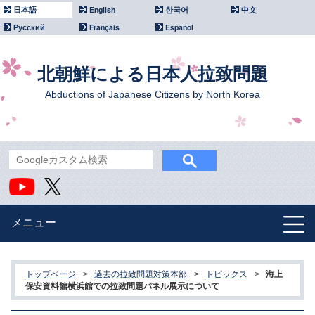
日本語
English
한국어
中文
Русский
Français
Español
北朝鮮による日本人拉致問題
Abductions of Japanese Citizens by North Korea
メニュー
北朝鮮による拉致問題
トップページ
>
過去の拉致問題対策本部
>
トピックス
>
海上
政府主催イベント
保安資料館横浜館での拉致問題パネル展示について
国際社会との連携