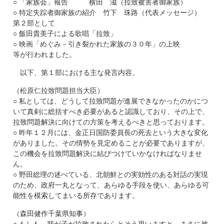
○ 「家族会」報告 横田 滋（拉致被害者御家族）
○ 特定失踪者御家族の紹介 竹下 珠路（代表メッセージ）
第２部として
○ 飯田貴美子による歌唱「拉致」
○ 映画「めぐみ－引き裂かれた家族の３０年」の上映
等が行われました。
以下、第１部における主な発言内容。
（松原仁拉致問題担当大臣）
○ 私としては、どうして拉致問題が進展できなかったのかにつ
いて真剣に総括すべき必要があると認識しており、その上で、
拉致問題解決に向けての方策を考えるべきと思っております。
○ 昨年１２月には、金正日国防委員長の死去という大きな変化
がありました。その情勢を見定めることが必要でありますが、
この機会を拉致問題解決に結びつけていかなければなりませ
ん。
○ 野田総理の述べている、北朝鮮との実効性のある対話の実現
のため、政府一丸となって、あらゆる手段を使い、あらゆる可
能性を模索してまいる所存であります。
（森田健作千葉県知事）
○ もしも、我が子が拉致されたらとそう思いますと、まさに被