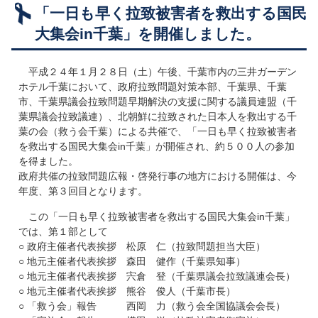
「一日も早く拉致被害者を救出する国民
広報・啓発資料
大集会in千葉」を開催しました。
オールジャパンの取組
組織・関連法令等
平成２４年１月２８日（土）午後、千葉市内の三井ガーデン
ホテル千葉において、政府拉致問題対策本部、千葉県、千葉
市、千葉県議会拉致問題早期解決の支援に関する議員連盟（千
葉県議会拉致議連）、北朝鮮に拉致された日本人を救出する千
葉の会（救う会千葉）による共催で、「一日も早く拉致被害者
を救出する国民大集会in千葉」が開催され、約５００人の参加
を得ました。
政府共催の拉致問題広報・啓発行事の地方における開催は、今
年度、第３回目となります。
この「一日も早く拉致被害者を救出する国民大集会in千葉」
では、第１部として
○ 政府主催者代表挨拶 松原 仁（拉致問題担当大臣）
○ 地元主催者代表挨拶 森田 健作（千葉県知事）
○ 地元主催者代表挨拶 宍倉 登（千葉県議会拉致議連会長）
○ 地元主催者代表挨拶 熊谷 俊人（千葉市長）
○ 「救う会」報告 西岡 力（救う会全国協議会会長）