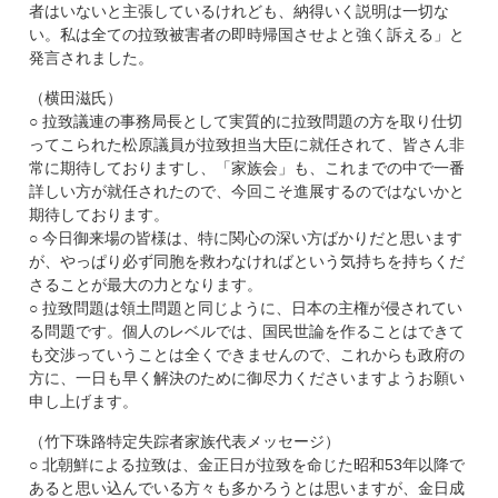
者はいないと主張しているけれども、納得いく説明は一切な
い。私は全ての拉致被害者の即時帰国させよと強く訴える」と
発言されました。
（横田滋氏）
○ 拉致議連の事務局長として実質的に拉致問題の方を取り仕切
ってこられた松原議員が拉致担当大臣に就任されて、皆さん非
常に期待しておりますし、「家族会」も、これまでの中で一番
詳しい方が就任されたので、今回こそ進展するのではないかと
期待しております。
○ 今日御来場の皆様は、特に関心の深い方ばかりだと思います
が、やっぱり必ず同胞を救わなければという気持ちを持ちくだ
さることが最大の力となります。
○ 拉致問題は領土問題と同じように、日本の主権が侵されてい
る問題です。個人のレベルでは、国民世論を作ることはできて
も交渉っていうことは全くできませんので、これからも政府の
方に、一日も早く解決のために御尽力くださいますようお願い
申し上げます。
（竹下珠路特定失踪者家族代表メッセージ）
○ 北朝鮮による拉致は、金正日が拉致を命じた昭和53年以降で
あると思い込んでいる方々も多かろうとは思いますが、金日成