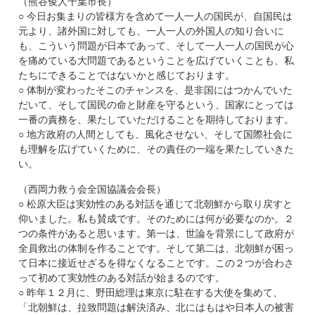
（熊谷俊人千葉市長）
○ 今日お集まりの皆様方を含めて一人一人の国民が、自国民は
元より、諸外国に対しても、一人一人の外国人の知り合いに
も、こういう問題が日本であって、そして一人一人の国民が心
を痛めている大問題であるということを広げていくことも、私
たちにできることではないかと感じております。
○ 体制が変わったそこのチャンスを、是非国にはつかんでいた
だいて、そして国民の命と財産を守るという、国家にとっては
一番の責務を、果たしていただけることを期待しております。
○ 地方政府の人間としても、風化させない、そして国際社会に
も理解を広げていくために、その責任の一端を果たしていきた
い。
（西岡力救う会全国協議会会長）
○ 松原大臣は実効性のある対話を通じて北朝鮮から取り戻すと
仰いました。私も賛成です。そのためには何が必要なのか。２
つの条件があると思います。第一は、世論を背景にして政府が
全員救出の体制を作ることです。そして第二は、北朝鮮が困っ
て日本に接近せざるを得なくなることです。この２つが合わさ
って初めて実効性のある対話が始まるのです。
○ 昨年１２月に、野田総理は東京に駐在する大使を集めて、
「北朝鮮は、拉致問題は解決済み、北にはもはや日本人の被害