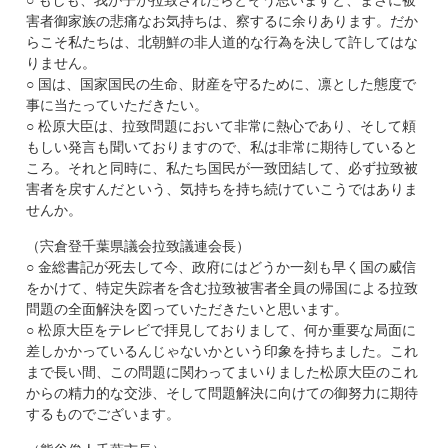
害者御家族の悲痛なお気持ちは、察するに余りあります。だか
らこそ私たちは、北朝鮮の非人道的な行為を決して許してはな
りません。
○ 国は、国家国民の生命、財産を守るために、凛とした態度で
事に当たっていただきたい。
○ 松原大臣は、拉致問題において非常に熱心であり、そして頼
もしい発言も聞いておりますので、私は非常に期待していると
ころ。それと同時に、私たち国民が一致団結して、必ず拉致被
害者を戻すんだという、気持ちを持ち続けていこうではありま
せんか。
（宍倉登千葉県議会拉致議連会長）
○ 金総書記が死去して今、政府にはどうか一刻も早く国の威信
をかけて、特定失踪者を含む拉致被害者全員の帰国による拉致
問題の全面解決を図っていただきたいと思います。
○ 松原大臣をテレビで拝見しておりまして、何か重要な局面に
差しかかっているんじゃないかという印象を持ちました。これ
まで長い間、この問題に関わってまいりました松原大臣のこれ
からの精力的な交渉、そして問題解決に向けての御努力に期待
するものでございます。