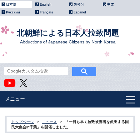
日本語
English
한국어
中文
Русский
Français
Español
北朝鮮による日本人拉致問題
Abductions of Japanese Citizens by North Korea
メニュー
北朝鮮による拉致問題
トップページ
>
ニュース
>
「一日も早く拉致被害者を救出する国
政府主催イベント
民大集会in千葉」を開催しました。
国際社会との連携