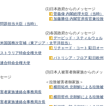
(1)日本政府からのメッセージ
菅義偉 内閣総理大臣（当時）
加藤勝信 内閣官房長官兼拉致
問題担当大臣（当時）
(2)各国政府からのメッセージ
デービッド・スティルウェル
米国国務次官補（東アジア・太平洋担当）
リチャード・コート 駐日オー
ストラリア特命全権大使
パトリシア・フロア 駐日欧州
連合特命全権大使
(3)日本人被害者御家族からのメッ
セージ
＜拉致被害者御家族＞
横田拓也 北朝鮮による拉致被
害者家族連絡会事務局長
横田哲也 北朝鮮による拉致被
害者家族連絡会事務局次長