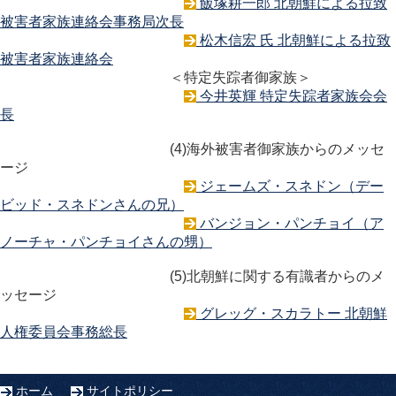
飯塚耕一郎 北朝鮮による拉致
被害者家族連絡会事務局次長
松木信宏 氏 北朝鮮による拉致
被害者家族連絡会
＜特定失踪者御家族＞
今井英輝 特定失踪者家族会会
長
(4)海外被害者御家族からのメッセ
ージ
ジェームズ・スネドン（デー
ビッド・スネドンさんの兄）
バンジョン・パンチョイ（ア
ノーチャ・パンチョイさんの甥）
(5)北朝鮮に関する有識者からのメ
ッセージ
グレッグ・スカラトー 北朝鮮
人権委員会事務総長
ホーム
サイトポリシー