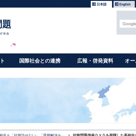
日本語
English
問題
orea
ト
国際社会との連携
広報・啓発資料
オー
校生も「拉致許せない」「早期解決を」
>
拉致問題啓発ＤＶＤを視聴した高校生