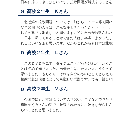
日本に帰ってきてほしいです。拉致問題が解決することを
高校２年生 Ｋさん
北朝鮮の拉致問題については、前からニュース等で聞い
などの周りの人々は、どんなキモチだっただろう・・・。
しての怒りは消えないと思います。逆に自分が拉致された
日本に帰って来ることができた人は、本当によかったし
れるといいなぁと思います。だからこれからも日本は北朝
高校２年生 Ｌさん
このＤＶＤを見て、ダイジェストだったけれど、たくさ
とは初めて知りました。自分たちは、たまたまこうやって
思いました。もちろん、それを自分のものとしてとらえて
拉致問題は僕達にとっても難しい問題です。でも、難しい
高校２年生 Ｍさん
今までにも、拉致についての学習や、ＴＶなどで見たり
横田めぐみさんの話で、拉致された後に、泣きながら叫ん
らいことだと思いました。