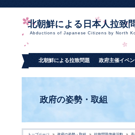
北朝鮮による日本人拉致
Abductions of Japanese Citizens by North K
北朝鮮による拉致問題
政府主催イベン
政府の姿勢・取組
トップページ
>
政府の姿勢・取組
>
拉致問題啓発活動
>
高