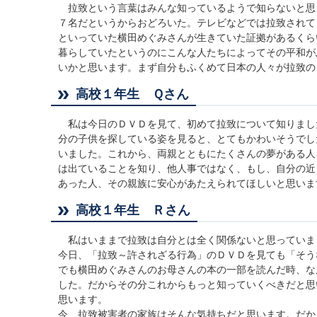
拉致という言葉はみんな知っているようで知らないと思
７名だというからおどろいた。テレビなどでは拉致されて
といっていた横田めぐみさんが生きていた証拠があるくら
暮らしていたというのにこんな人たちによってその平和が
いかと思います。まず自分もふくめて日本の人々が拉致の
高校１年生 Ｑさん
私は今日のＤＶＤを見て、初めて拉致について知りまし
分の子供を探している姿を見ると、とてもかわいそうでし
いました。これから、両親とともにたくさんの夢がある人
は出ていることを知り、他人事ではなく、もし、自分の近
あった人、その親族に安心があたえられてほしいと思いま
高校１年生 Ｒさん
私はいままで拉致は自分とは全く関係ないと思っていま
今日、「拉致～許されざる行為」のＤＶＤを見ても「そう
でも横田めぐみさんのお母さんの本の一部を読んだ時、な
した。だからその分これからもっと知っていくべきだと思
思います。
今、拉致被害者の家族はそんな気持ちだと思います。だか