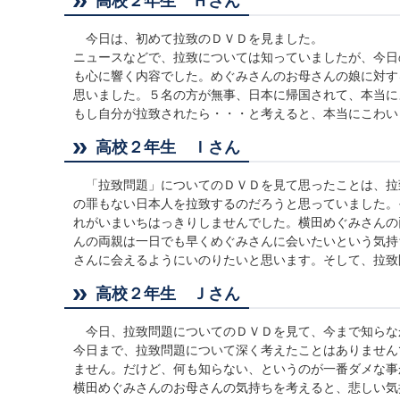
高校２年生 Ｈさん
今日は、初めて拉致のＤＶＤを見ました。
ニュースなどで、拉致については知っていましたが、今日
も心に響く内容でした。めぐみさんのお母さんの娘に対す
思いました。５名の方が無事、日本に帰国されて、本当に
もし自分が拉致されたら・・・と考えると、本当にこわい
高校２年生 Ｉさん
「拉致問題」についてのＤＶＤを見て思ったことは、拉
の罪もない日本人を拉致するのだろうと思っていました。
れがいまいちはっきりしませんでした。横田めぐみさんの
んの両親は一日でも早くめぐみさんに会いたいという気持
さんに会えるようにいのりたいと思います。そして、拉致
高校２年生 Ｊさん
今日、拉致問題についてのＤＶＤを見て、今まで知らな
今日まで、拉致問題について深く考えたことはありません
ません。だけど、何も知らない、というのが一番ダメな事
横田めぐみさんのお母さんの気持ちを考えると、悲しい気