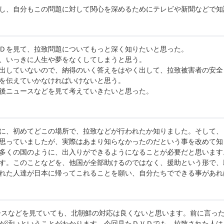
し、自分もこの問題に対して関心を深めるためにテレビや新聞などで知
Ｄを見て、拉致問題についてもっと深く知りたいと思った。
、いっきに人生や夢をなくしてしまうと思う。
出していないので、納得のいく答えをはやく出して、拉致被害者の安全
を伝えていかなければいけないと思う。
後ニュースなどを見て考えていきたいと思った。
に、初めてどこの場所で、拉致などが行われたか知りました。そして、
思っていましたが、実際はあまり知らなかったのだという事を改めて知
多くの国のように、出入りができるようになることが必要だと思います
す。このことなどを、他国が全部助けるのではなく、援助という形で、
れた人達が日本に帰ってこれることを願い、自分たちでできる事があれ
スなどを見ていても、北朝鮮の対応は良くないと思います。前に言っ
が汚いということがわかります。今回見たＤＶＤでも、拉致された人は