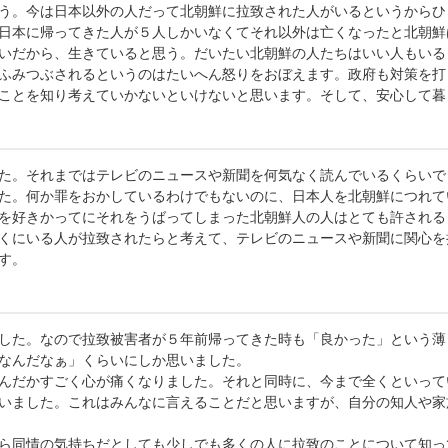
う。今は日本以外の人だって北朝鮮に拉致された人がいるというからひ
日本に帰ってきた人が５人しかいなくてそれ以外は亡くなったと北朝鮮
いだから、生きていると思う。だいたい北朝鮮の人たちはいい人もいる
ふみつぶされるというのはたいへん怒りをおぼえます。政府も対策を打
ことを知り考えていかないといけないと思います。そして、安心して暮
た。それまではテレビのニュースや新聞を何気なく読んでいるくらいで
た。何か罪をおかしているわけでもないのに、日本人を北朝鮮につれて
を好きかってにそれをうばってしまった北朝鮮人の人はとても許される
くにいる人が拉致されたらと考えて、テレビのニュースや新聞に関心を
す。
した。なので拉致被害者が５年前帰ってきた時も「良かった」という薄
なんだなぁ」くらいにしか思いました。
んだかすごく心が痛くなりました。それと同時に、今まで全くといって
いました。これはみんなに言えることだと思いますが、自分の知人や家
ら同情の気持ちだとしても少しでも多くの人に拉致のことについて知っ