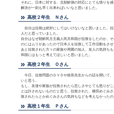
それに、日本に対する、北朝鮮側の対応にとても憤りを感
解決が一刻も早く出来ればいいなと思いました。
高校２年生 Ｎさん
自分は拉致は絶対にしてはいけないなと思いました。拉
人だと思っていました。
自分はなぜ朝鮮民主主義人民共和国が拉致をしたのか、そ
のにはムリがあったので日本人を拉致して工作活動をさせ
あと拉致された方々の家族や周囲の知人、友人の気持ちも
和国にはもっと考えてほしいと思いました。
高校２年生 Ｏさん
今日、拉致問題のＤＶＤや校長先生からの話を聞いて、
いと思う。
もし、友達や家族が拉致されたら悲しさやとても怒りがこ
とは許されないものだと思う。拉致された、横田めぐみさ
致されたらとかめぐみさんの気持ちなどを考えなかったの
高校１年生 Ｐさん