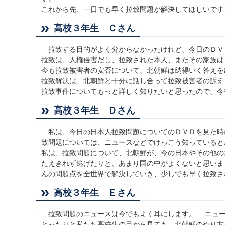
これから先、一日でも早く拉致問題が解決してほしいです
高校３年生 Ｃさん
拉致する目的がよく分からなかったけれど、今日のＤＶ
拉致は、人権侵害だし、拉致された本人、またその家族は
今も拉致被害者の安否について、北朝鮮は納得いく答えを
拉致解決は、北朝鮮と十分に話し合って拉致被害者の訴え
拉致事件についてもっと詳しく知りたいと思ったので、今
高校３年生 Ｄさん
私は、今日の日本人拉致問題についてのＤＶＤを見た時
致問題については、ニュースなどでけっこう知っていると
私は、拉致問題について、北朝鮮が、今の日本やその他の
たえきれず逃げたりと、あまり国の中がよくないと思いま
んの問題点を全世界で解決していき、少しでも早く拉致さ
高校３年生 Ｅさん
拉致問題のニュースは今でもよく耳にします。 ニュー
とったりと私たち高校生の目から見ても、北朝鮮のやり方