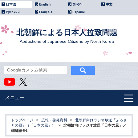
日本語
English
한국어
中文
Русский
Français
Español
北朝鮮による日本人拉致問題
Abductions of Japanese Citizens by North Korea
メニュー
北朝鮮による拉致問題
トップページ
>
広報・啓発資料
>
北朝鮮向けラジオ放送「ふるさ
政府主催イベント
との風」（「日本の風」）
>
北朝鮮向けラジオ放送「日本の風」／
朝鮮語番組
国際社会との連携