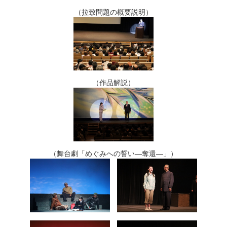
（拉致問題の概要説明）
（作品解説）
（舞台劇「めぐみへの誓い―奪還―」）