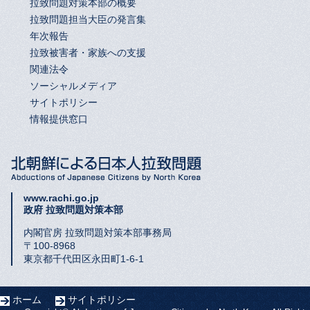
拉致問題対策本部の概要
拉致問題担当大臣の発言集
年次報告
拉致被害者・家族への支援
関連法令
ソーシャルメディア
サイトポリシー
情報提供窓口
www.rachi.go.jp
政府 拉致問題対策本部
内閣官房 拉致問題対策本部事務局
〒100-8968
東京都千代田区永田町1-6-1
ホーム
サイトポリシー