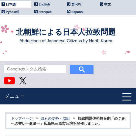
日本語
English
한국어
中文
Русский
Français
Español
北朝鮮による日本人拉致問題
Abductions of Japanese Citizens by North Korea
メニュー
北朝鮮による拉致問題
トップページ
>
政府の姿勢・取組
>
拉致問題啓発舞台劇「めぐみ
政府主催イベント
への誓い―奪還―」広島県三原市公演を開催しました。
国際社会との連携