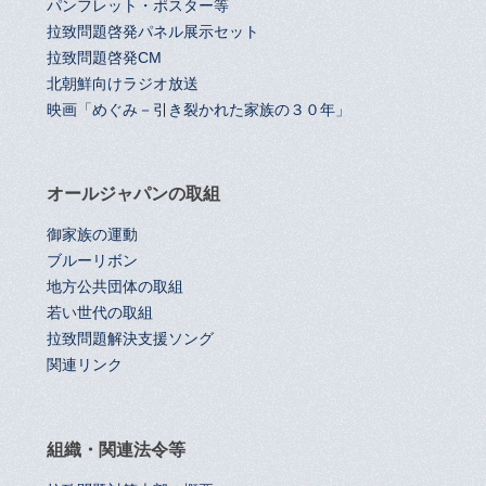
パンフレット・ポスター等
拉致問題啓発パネル展示セット
拉致問題啓発CM
北朝鮮向けラジオ放送
映画「めぐみ－引き裂かれた家族の３０年」
オールジャパンの取組
御家族の運動
ブルーリボン
地方公共団体の取組
若い世代の取組
拉致問題解決支援ソング
関連リンク
組織・関連法令等