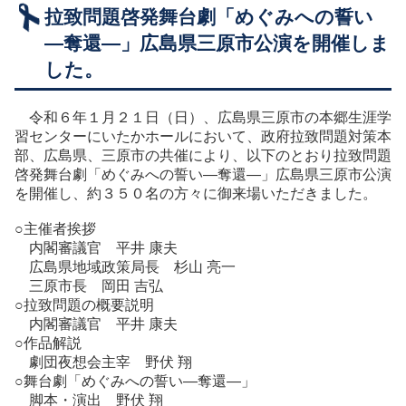
拉致問題啓発舞台劇「めぐみへの誓い
広報・啓発資料
―奪還―」広島県三原市公演を開催しま
オールジャパンの取組
した。
組織・関連法令等
令和６年１月２１日（日）、広島県三原市の本郷生涯学
習センターにいたかホールにおいて、政府拉致問題対策本
部、広島県、三原市の共催により、以下のとおり拉致問題
啓発舞台劇「めぐみへの誓い―奪還―」広島県三原市公演
を開催し、約３５０名の方々に御来場いただきました。
○主催者挨拶
内閣審議官 平井 康夫
広島県地域政策局長 杉山 亮一
三原市長 岡田 吉弘
○拉致問題の概要説明
内閣審議官 平井 康夫
○作品解説
劇団夜想会主宰 野伏 翔
○舞台劇「めぐみへの誓い―奪還―」
脚本・演出 野伏 翔