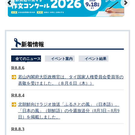
オールジャパンの取組
組織・関連法令等
新着情報
全てのニュース
イベント案内
イベント結果
R8.8.6
若山内閣府大臣政務官は、タイ国家人権委員会委員等の
表敬を受けました。（８月６日（木））
R8.8.4
北朝鮮向けラジオ放送「ふるさとの風」（日本語）、
「日本の風」（朝鮮語）の今週放送分（8月3日～8月9
日）を掲載しました。
R8.8.3