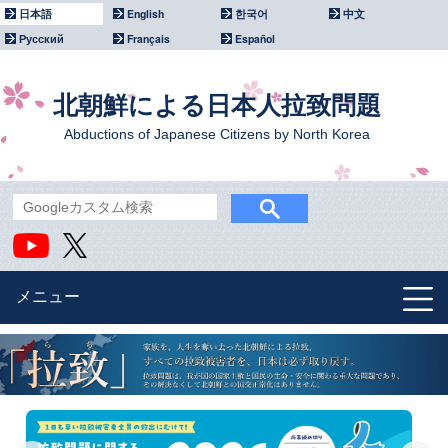
日本語
English
한국어
中文
Русский
Français
Español
北朝鮮による日本人拉致問題
Abductions of Japanese Citizens by North Korea
メニュー
北朝鮮による拉致問題
政府主催イベント
国際社会との連携
広報・啓発資料