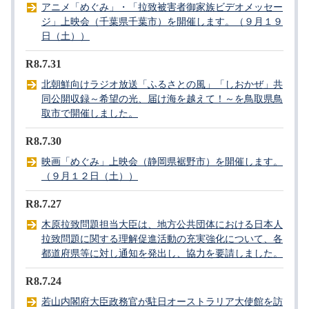
アニメ「めぐみ」・「拉致被害者御家族ビデオメッセー
ジ」上映会（千葉県千葉市）を開催します。（９月１９
日（土））
R8.7.31
北朝鮮向けラジオ放送「ふるさとの風」「しおかぜ」共
同公開収録～希望の光、届け海を越えて！～を鳥取県鳥
取市で開催しました。
R8.7.30
映画「めぐみ」上映会（静岡県裾野市）を開催します。
（９月１２日（土））
R8.7.27
木原拉致問題担当大臣は、地方公共団体における日本人
拉致問題に関する理解促進活動の充実強化について、各
都道府県等に対し通知を発出し、協力を要請しました。
R8.7.24
若山内閣府大臣政務官が駐日オーストラリア大使館を訪