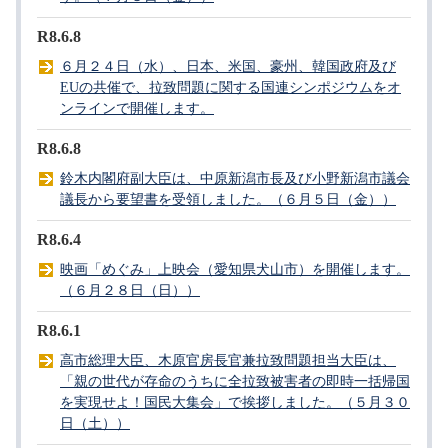
R8.6.8
６月２４日（水）、日本、米国、豪州、韓国政府及び
EUの共催で、拉致問題に関する国連シンポジウムをオ
ンラインで開催します。
R8.6.8
鈴木内閣府副大臣は、中原新潟市長及び小野新潟市議会
議長から要望書を受領しました。（６月５日（金））
R8.6.4
映画「めぐみ」上映会（愛知県犬山市）を開催します。
（６月２８日（日））
R8.6.1
高市総理大臣、木原官房長官兼拉致問題担当大臣は、
「親の世代が存命のうちに全拉致被害者の即時一括帰国
を実現せよ！国民大集会」で挨拶しました。（５月３０
日（土））