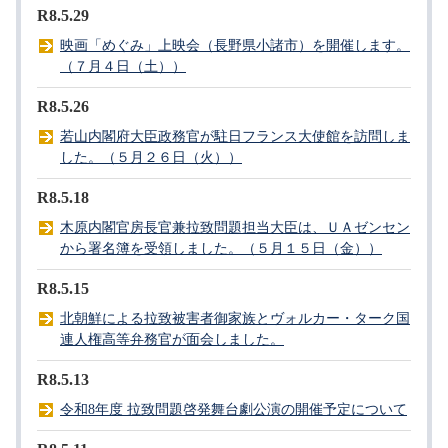
R8.5.29
映画「めぐみ」上映会（長野県小諸市）を開催します。
（７月４日（土））
R8.5.26
若山内閣府大臣政務官が駐日フランス大使館を訪問しま
した。（５月２６日（火））
R8.5.18
木原内閣官房長官兼拉致問題担当大臣は、ＵＡゼンセン
から署名簿を受領しました。（５月１５日（金））
R8.5.15
北朝鮮による拉致被害者御家族とヴォルカー・ターク国
連人権高等弁務官が面会しました。
R8.5.13
令和8年度 拉致問題啓発舞台劇公演の開催予定について